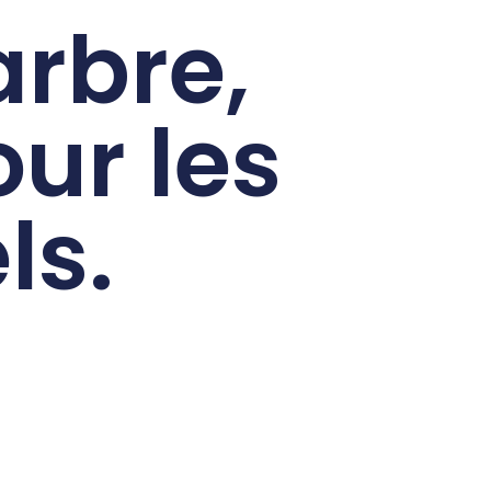
rbre,
our les
ls.