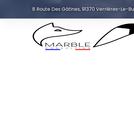
8 Route Des Gâtines, 91370 Verrières-Le-Bu