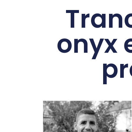
Tran
onyx e
pr