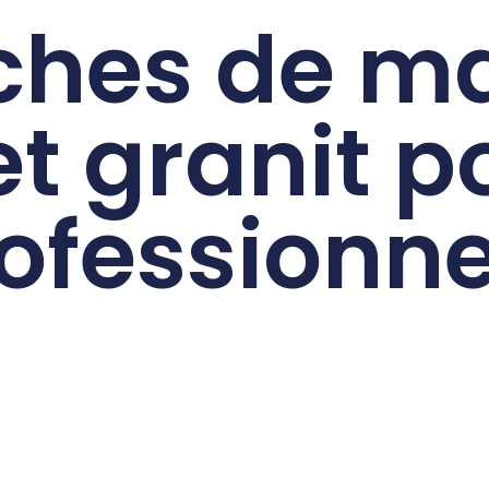
ches de ma
t granit p
ofessionne